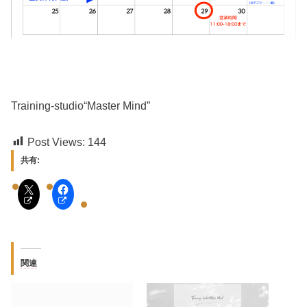
Training-studio“Master Mind”
Post Views:
144
共有:
関連