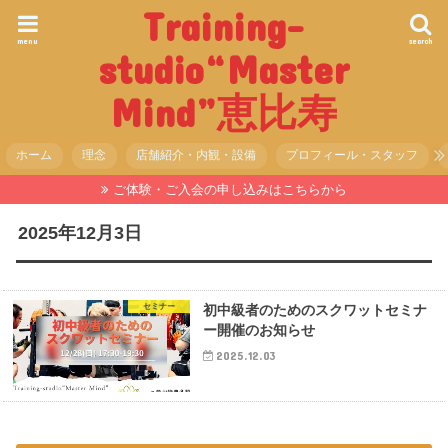
Training-
menu
search
studio“Master
Mind”恵比寿
ホーム
理念
店舗紹介・内観・設備
プロフィール・スタッフ
ご体験・ご入会の申し込みはこちらから
2025年12月3日
セミナー
初中級者のためのスクワットセミナ
ー開催のお知らせ
2025.12.03