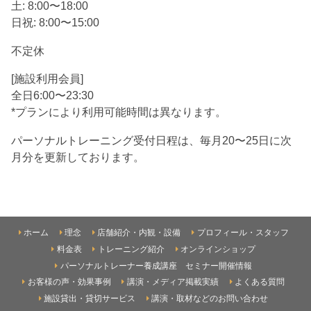
土: 8:00〜18:00
日祝: 8:00〜15:00
不定休
[施設利用会員]
全日6:00〜23:30
*プランにより利用可能時間は異なります。
パーソナルトレーニング受付日程は、毎月20〜25日に次
月分を更新しております。
ホーム
理念
店舗紹介・内観・設備
プロフィール・スタッフ
料金表
トレーニング紹介
オンラインショップ
パーソナルトレーナー養成講座 セミナー開催情報
お客様の声・効果事例
講演・メディア掲載実績
よくある質問
施設貸出・貸切サービス
講演・取材などのお問い合わせ