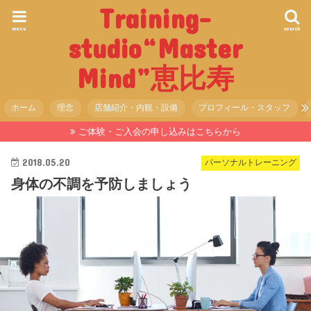
Training-
menu
search
studio“Master
Mind”恵比寿
ホーム
理念
店舗紹介・内観・設備
プロフィール・スタッフ
ご体験・ご入会の申し込みはこちらから
2018.05.20
パーソナルトレーニング
身体の不調を予防しましょう