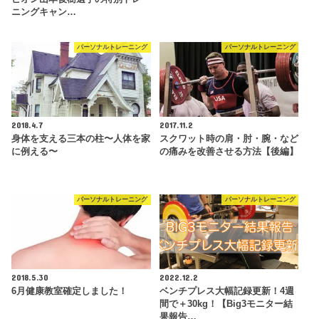
ニングキャン…
パーソナルトレーニング
パーソナルトレーニング
2018.4.7
2017.11.2
身体を支える三本の柱〜人体を家
スクワット時の肩・肘・腕・など
に例える〜
の痛みを改善させる方法【後編】
パーソナルトレーニング
パーソナルトレーニング
2018.5.30
2022.12.2
6月健康教室確定しました！
ベンチプレス大幅記録更新！4週
間で＋30kg！【Big3モニター結
果報告…