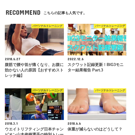
RECOMMEND
こちらの記事も人気です。
パーソナルトレーニング
パーソナルトレーニング
2018.6.27
2022.12.6
腹筋で腰や首が痛くなり、お腹に
スクワット記録更新！BIG3モニ
効かない人の原因【おすすめスト
ター結果報告 Part.3
レッチ編】
パーソナルトレーニング
パーソナルトレーニング
2018.3.1
2018.6.6
ウエイトリフティング日本チャン
体重が減らないのはどうして？
ピオン山本俊樹選手の特別トレー