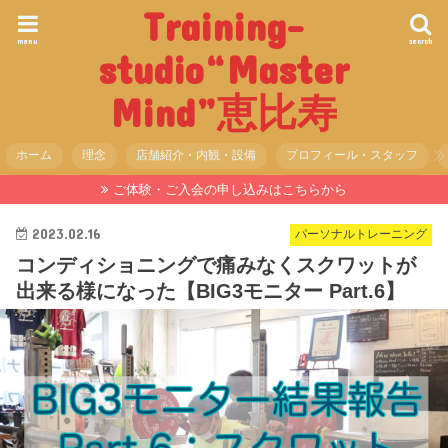
Training-
menu
search
studio“Master
Mind”恵比寿
ホーム
理念
店舗紹介・内観・設備
プロフィール・スタッフ
ご体験・ご入会の申し込みはこちらから
2023.02.16
パーソナルトレーニング
コンディショニングで痛みなくスクワットが
出来る様になった【BIG3モニター Part.6】