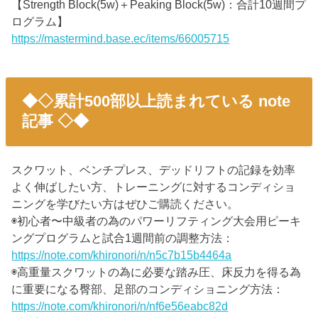
【Strength Block(5w)＋Peaking Block(5w)：合計10週間プ
ログラム】
https://mastermind.base.ec/items/66005715
◆◇累計500部以上読まれている note
記事 ◇◆
スクワット、ベンチプレス、デッドリフトの記録を効率
よく伸ばしたい方、トレーニングに対するコンディショ
ニングを学びたい方はぜひご購読ください。
◉初心者〜中級者の為のパワーリフティング大会用ピーキ
ングプログラムと試合1週間前の調整方法：
https://note.com/khironori/n/n5c7b15b4464a
◉高重量スクワットの為に必要な踏み圧、床反力を得る為
に重要になる臀部、足部のコンディショニング方法：
https://note.com/khironori/n/nf6e56eabc82d