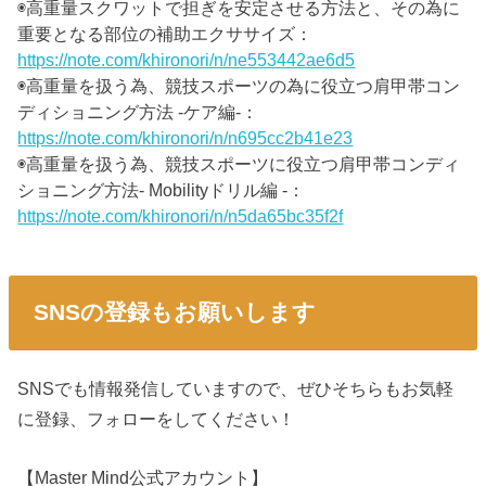
◉高重量スクワットで担ぎを安定させる方法と、その為に
重要となる部位の補助エクササイズ：
https://note.com/khironori/n/ne553442ae6d5
◉高重量を扱う為、競技スポーツの為に役立つ肩甲帯コン
ディショニング方法 -ケア編-：
https://note.com/khironori/n/n695cc2b41e23
◉高重量を扱う為、競技スポーツに役立つ肩甲帯コンディ
ショニング方法- Mobilityドリル編 -：
https://note.com/khironori/n/n5da65bc35f2f
SNSの登録もお願いします
SNSでも情報発信していますので、ぜひそちらもお気軽
に登録、フォローをしてください！
【Master Mind公式アカウント】