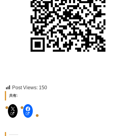
Post Views:
150
共有: