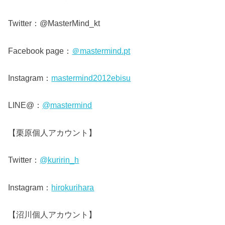
Twitter：@MasterMind_kt
Facebook page：
＠mastermind.pt
Instagram：
mastermind2012ebisu
LINE@：
@mastermind
【栗原個人アカウント】
Twitter：
@kuririn_h
Instagram：
hirokurihara
【沼川個人アカウント】