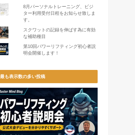
8月パーソナルトレーニング、ビジ
ター利用受付日程をお知らせ致しま
す。
スクワットの記録を伸ばす為に有効
な補助種目
第10回パワーリフティング初心者説
明会開催します！
最も表示数の多い投稿