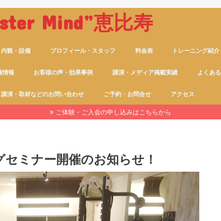
Master Mind”恵比寿
・内観・設備
プロフィール・スタッフ
料金表
トレーニング紹介
催情報
お客様の声・効果事例
講演・メディア掲載実績
よくある
講演・取材などのお問い合わせ
ご予約・お問合せ
アクセス
ご体験・ご入会の申し込みはこちらから
グセミナー開催のお知らせ！