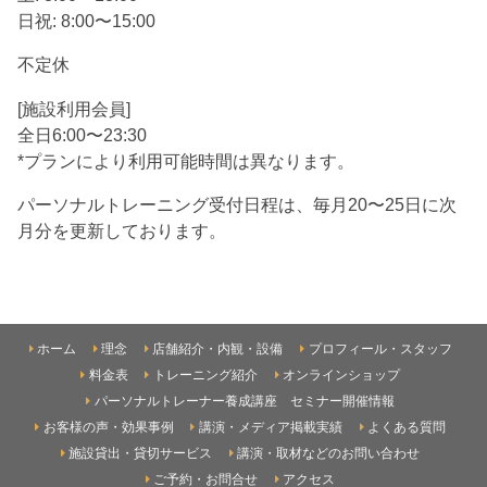
日祝: 8:00〜15:00
不定休
[施設利用会員]
全日6:00〜23:30
*プランにより利用可能時間は異なります。
パーソナルトレーニング受付日程は、毎月20〜25日に次
月分を更新しております。
ホーム
理念
店舗紹介・内観・設備
プロフィール・スタッフ
料金表
トレーニング紹介
オンラインショップ
パーソナルトレーナー養成講座 セミナー開催情報
お客様の声・効果事例
講演・メディア掲載実績
よくある質問
施設貸出・貸切サービス
講演・取材などのお問い合わせ
ご予約・お問合せ
アクセス